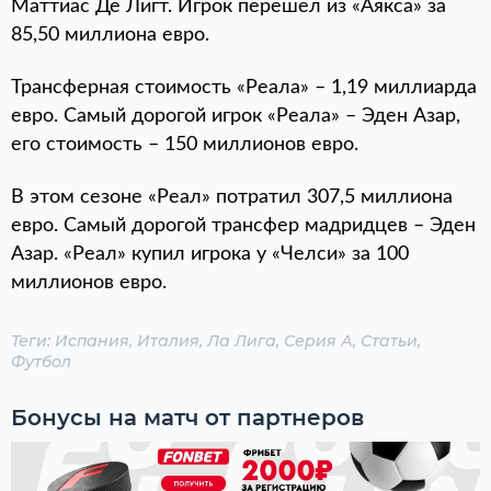
Маттиас Де Лигт. Игрок перешел из «Аякса» за
85,50 миллиона евро.
Трансферная стоимость «Реала» – 1,19 миллиарда
евро. Самый дорогой игрок «Реала» – Эден Азар,
его стоимость – 150 миллионов евро.
В этом сезоне «Реал» потратил 307,5 миллиона
евро. Самый дорогой трансфер мадридцев – Эден
Азар. «Реал» купил игрока у «Челси» за 100
миллионов евро.
Теги:
Испания
,
Италия
,
Ла Лига
,
Серия А
,
Статьи
,
Футбол
Бонусы на матч от партнеров