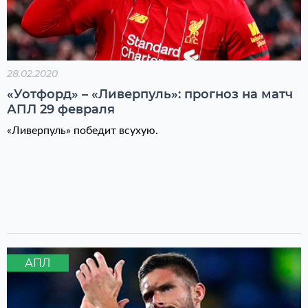
28.02.2020
«Уотфорд» – «Ливерпуль»: прогноз на матч
АПЛ 29 февраля
«Ливерпуль» победит всухую.
АПЛ