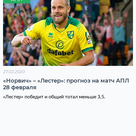
27.02.2020
«Норвич» – «Лестер»: прогноз на матч АПЛ
28 февраля
«Лестер» победит и общий тотал меньше 3,5.