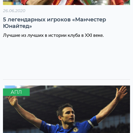
26.06.2020
5 легендарных игроков «Манчестер
Юнайтед»
Лучшие из лучших в истории клуба в XXI веке.
АПЛ