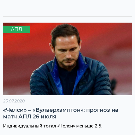
АПЛ
25.07.2020
«Челси» – «Вулверхэмптон»: прогноз на
матч АПЛ 26 июля
Индивидуальный тотал «Челси» меньше 2,5.