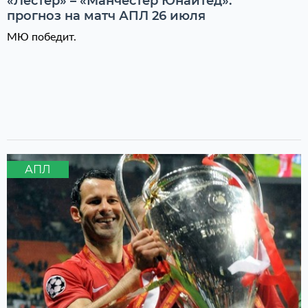
«Лестер» – «Манчестер Юнайтед»:
прогноз на матч АПЛ 26 июля
МЮ победит.
АПЛ