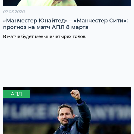
07.03.2020
«Манчестер Юнайтед» – «Манчестер Сити»:
прогноз на матч АПЛ 8 марта
В матче будет меньше четырех голов.
АПЛ