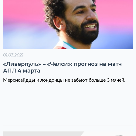
01.03.2021
«Ливерпуль» – «Челси»: прогноз на матч
АПЛ 4 марта
Мерсисайдцы и лондонцы не забьют больше 3 мячей.