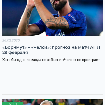
28.02.2020
«Борнмут» – «Челси»: прогноз на матч АПЛ
29 февраля
Хотя бы одна команда не забьет и «Челси» не проиграет.
АПЛ