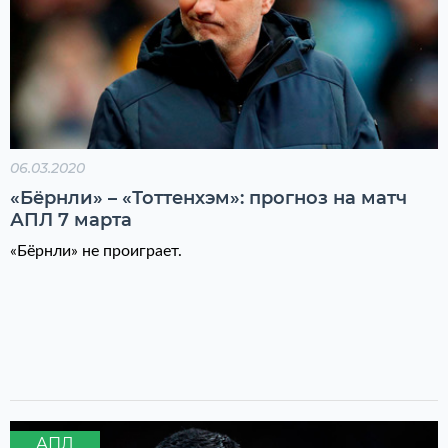
06.03.2020
«Бёрнли» – «Тоттенхэм»: прогноз на матч
АПЛ 7 марта
«Бёрнли» не проиграет.
АПЛ