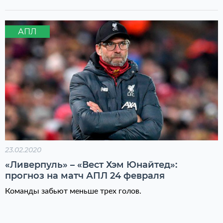
АПЛ
23.02.2020
«Ливерпуль» – «Вест Хэм Юнайтед»:
прогноз на матч АПЛ 24 февраля
Команды забьют меньше трех голов.