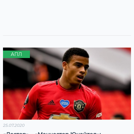
АПЛ
25.07.2020