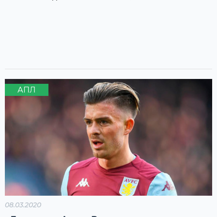
АПЛ
08.03.2020