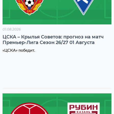
01.08.2026
ЦСКА – Крылья Советов: прогноз на матч
Премьер-Лига Сезон 26/27 01 Августа
«ЦСКА» победит.