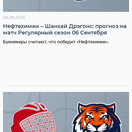
06.09.2026
Нефтехимик – Шанхай Дрэгонс: прогноз на
матч Регулярный сезон 06 Сентября
Букмекеры считают, что победит «Нефтехимик».