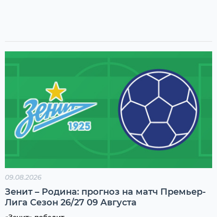
09.08.2026
Зенит – Родина: прогноз на матч Премьер-
Лига Сезон 26/27 09 Августа