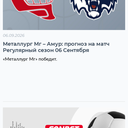
06.09.2026
Металлург Мг – Амур: прогноз на матч
Регулярный сезон 06 Сентября
«Металлург Мг» победит.