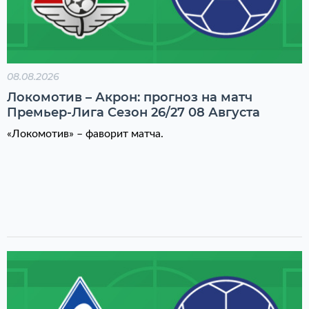
08.08.2026
Локомотив – Акрон: прогноз на матч
Премьер-Лига Сезон 26/27 08 Августа
«Локомотив» – фаворит матча.