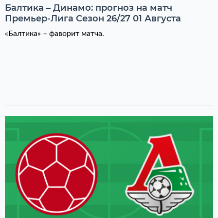
Балтика – Динамо: прогноз на матч
Премьер-Лига Сезон 26/27 01 Августа
«Балтика» – фаворит матча.