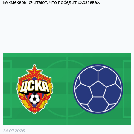
Букмекеры считают, что победит «Хозяева».
24.07.2026