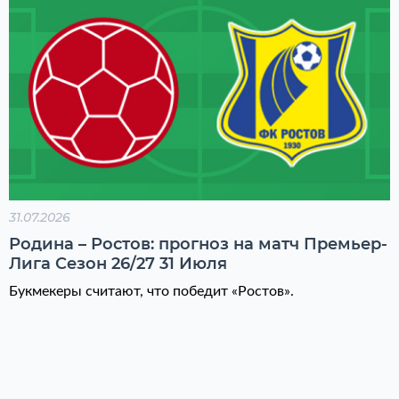
31.07.2026
Родина – Ростов: прогноз на матч Премьер-
Лига Сезон 26/27 31 Июля
Букмекеры считают, что победит «Ростов».