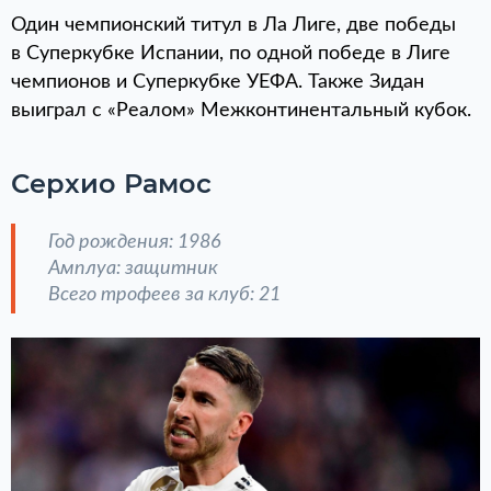
Один чемпионский титул в Ла Лиге, две победы
в Суперкубке Испании, по одной победе в Лиге
чемпионов и Суперкубке УЕФА. Также Зидан
выиграл с «Реалом» Межконтинентальный кубок.
Серхио Рамос
Год рождения: 1986
Амплуа: защитник
Всего трофеев за клуб: 21