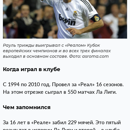
Рауль трижды выигрывал с «Реалом» Кубок
европейских чемпионов и во всех трех финалах
выходил в основном составе. Фото: asroma.com
Когда играл в клубе
С 1994 по 2010 год. Провел за «Реал» 16 сезонов.
На этом отрезке сыграл в 550 матчах Ла Лиги.
Чем запомнился
За 16 лет в «Реале» забил 229 мячей. Это пятый