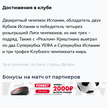
Достижения в клубе
Двукратный чемпион Испании, обладатель двух
Кубков Испании и победитель четырех
розыгрышей Лиги чемпионов, из них трех –
подряд. Также с «Реалом» Криштиану выиграл
по два Суперкубка УЕФА и Суперкубка Испании
и три трофея Клубного чемпионата мира.
Теги:
Испания
,
Ла Лига
,
Статьи
,
Футбол
Бонусы на матч от партнеров