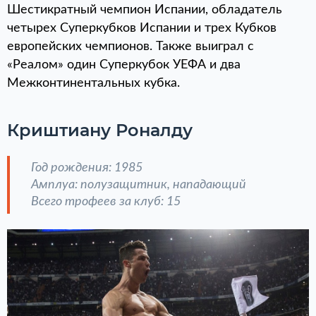
Шестикратный чемпион Испании, обладатель
четырех Суперкубков Испании и трех Кубков
европейских чемпионов. Также выиграл с
«Реалом» один Суперкубок УЕФА и два
Межконтинентальных кубка.
Криштиану Роналду
Год рождения: 1985
Амплуа: полузащитник, нападающий
Всего трофеев за клуб: 15