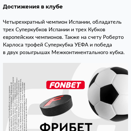
Достижения в клубе
Четырехкратный чемпион Испании, обладатель
трех Суперкубков Испании и трех Кубков
европейских чемпионов. Также на счету Роберто
Карлоса трофей Суперкубка УЕФА и победа
в двух розыгрышах Межконтинентального кубка.