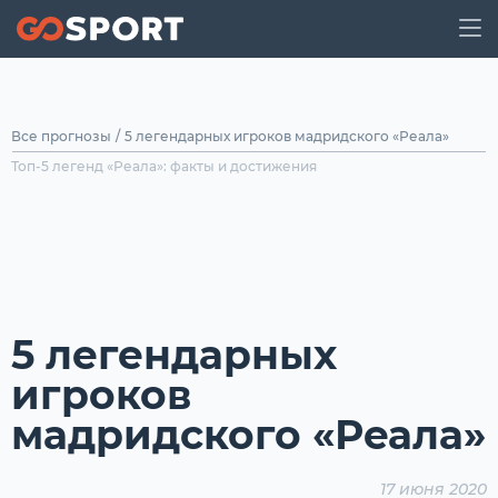
Все прогнозы
/
5 легендарных игроков мадридского «Реала»
Топ-5 легенд «Реала»: факты и достижения
5 легендарных
игроков
мадридского «Реала»
17 июня 2020