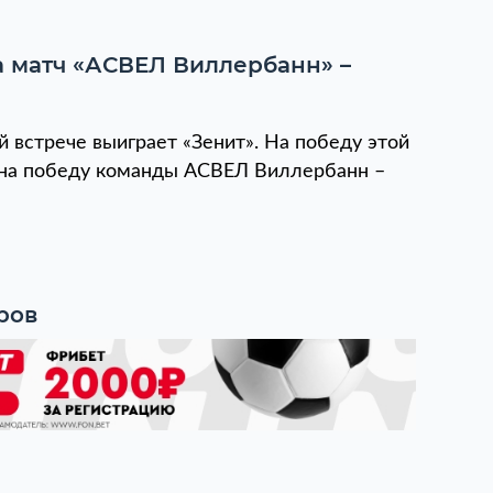
а матч «АСВЕЛ Виллербанн» –
й встрече выиграет «Зенит». На победу этой
 на победу команды АСВЕЛ Виллербанн –
ров