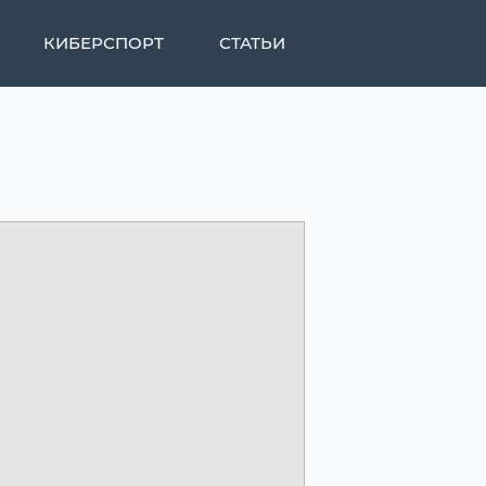
КИБЕРСПОРТ
СТАТЬИ