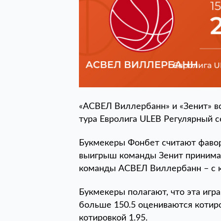
«АСВЕЛ Виллербанн» и «Зенит» вс
тура Евролига ULEB Регулярный се
Букмекеры Фонбет считают фавори
выигрыш команды Зенит принимаю
команды АСВЕЛ Виллербанн – с 
Букмекеры полагают, что эта игра
больше 150.5 оцениваются котиро
котировкой 1.95.