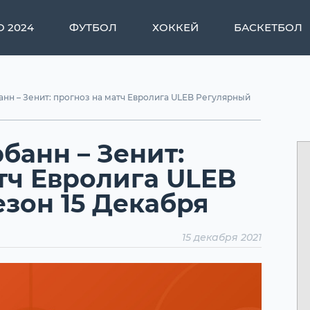
О 2024
ФУТБОЛ
ХОККЕЙ
БАСКЕТБОЛ
нн – Зенит: прогноз на матч Евролига ULEB Регулярный
банн – Зенит:
тч Евролига ULEB
зон 15 Декабря
15 декабря 2021