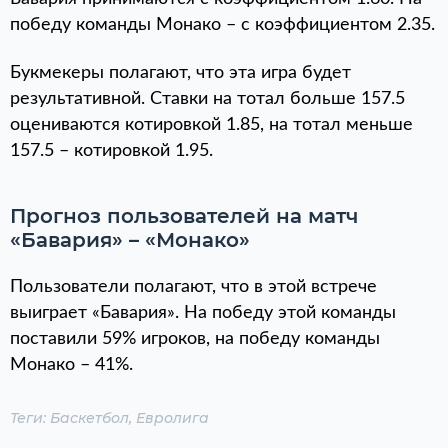
победу команды Монако – с коэффициентом 2.35.
Букмекеры полагают, что эта игра будет
результативной. Ставки на тотал больше 157.5
оцениваются котировкой 1.85, на тотал меньше
157.5 – котировкой 1.95.
Прогноз пользователей на матч
«Бавария» – «Монако»
Пользователи полагают, что в этой встрече
выиграет «Бавария». На победу этой команды
поставили 59% игроков, на победу команды
Монако – 41%.
Теги:
Баскетбол
,
Евролига