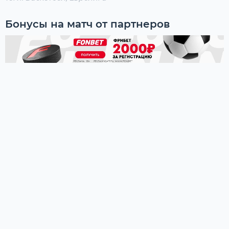
Бонусы на матч от партнеров