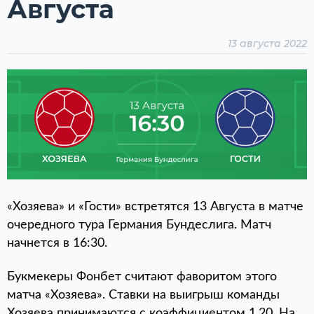
Августа
13 августа 2022
«Хозяева» и «Гости» встретятся 13 Августа в матче
очередного тура Германия Бундеслига. Матч
начнется в 16:30.
Букмекеры Фонбет считают фаворитом этого
матча «Хозяева». Ставки на выигрыш команды
Хозяева принимаются с коэффициентом 1.20. На