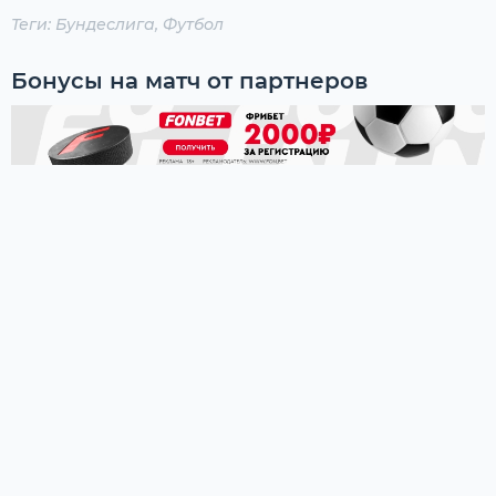
Теги:
Бундеслига
,
Футбол
Бонусы на матч от партнеров