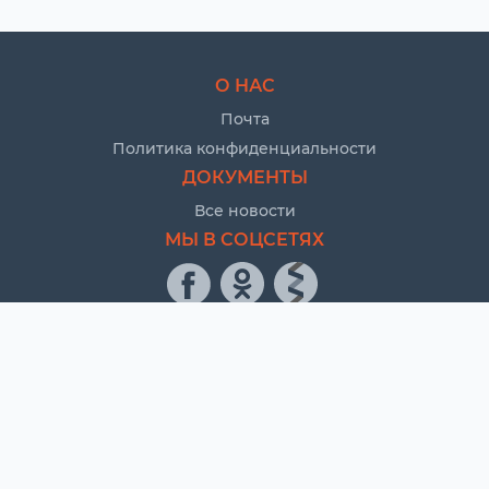
О НАС
Почта
Политика конфиденциальности
ДОКУМЕНТЫ
Все новости
МЫ В СОЦСЕТЯХ
Свидетельство о
регистрации
2026 ©
ставки
средства массовой
Промокоды
go-
|
|
на
|
информации ЭЛ №
Фонбет
sport.ru
спорт
ФС 77-75202 от 7
марта 2019