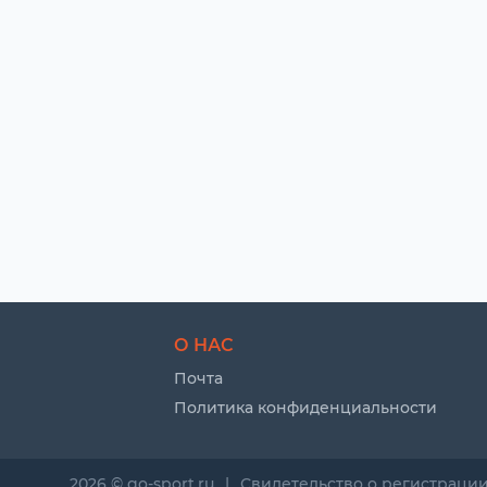
О НАС
Почта
Политика конфиденциальности
2026 © go-sport.ru
|
Свидетельство о регистрации