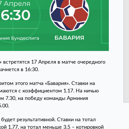
 встретятся 17 Апреля в матче очередного
ачнется в 16:30.
том этого матча «Бавария». Ставки на
аются с коэффициентом 1.17. На ничью
м 7.30, на победу команды Арминия
.00.
 будет результативной. Ставки на тотал
й 1.77, на тотал меньше 3.5 – котировкой