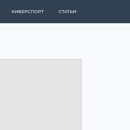
КИБЕРСПОРТ
СТАТЬИ