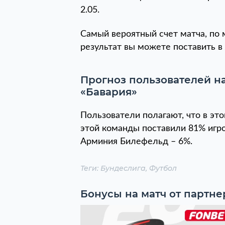
2.05.
Самый вероятный счет матча, по 
результат вы можете поставить в
Прогноз пользователей н
«Бавария»
Пользователи полагают, что в это
этой команды поставили 81% игро
Арминия Билефельд – 6%.
Теги:
Бундеслига
,
Футбол
Бонусы на матч от партне