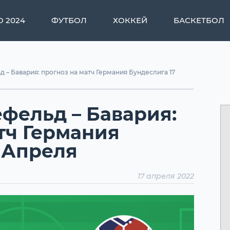
О 2024
ФУТБОЛ
ХОККЕЙ
БАСКЕТБОЛ
– Бавария: прогноз на матч Германия Бундеслига 17
фельд – Бавария:
тч Германия
 Апреля
17 апреля 2022