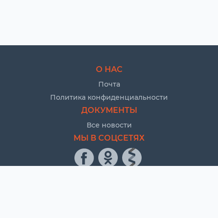
О НАС
Почта
Политика конфиденциальности
ДОКУМЕНТЫ
Все новости
МЫ В СОЦСЕТЯХ
Свидетельство о
регистрации
2026 ©
ставки