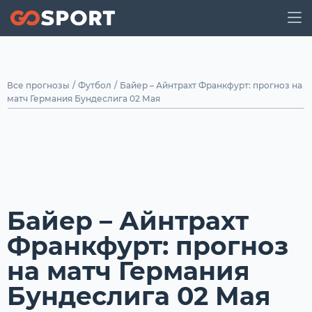
Все прогнозы
/
Футбол
/
Байер – Айнтрахт Франкфурт: прогноз на
матч Германия Бундеслига 02 Мая
Байер – Айнтрахт
Франкфурт: прогноз
на матч Германия
Бундеслига 02 Мая