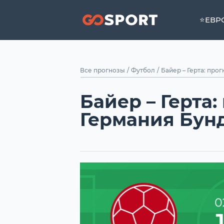
⭐ЕВР
Все прогнозы
/
Футбол
/
Байер – Герта: про
Байер – Герта:
Германия Бун