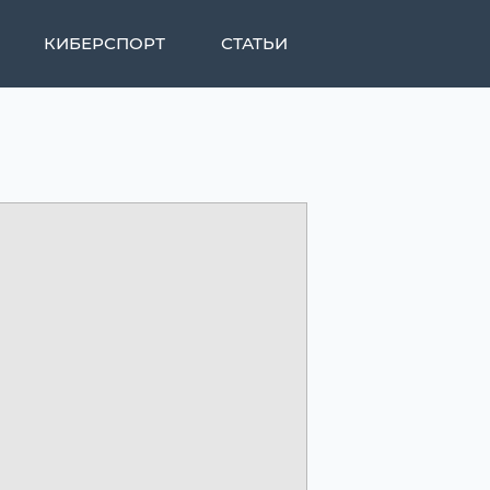
КИБЕРСПОРТ
СТАТЬИ