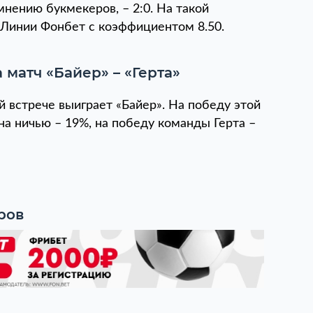
мнению букмекеров, – 2:0. На такой
 Линии Фонбет с коэффициентом 8.50.
 матч «Байер» – «Герта»
й встрече выиграет «Байер». На победу этой
на ничью – 19%, на победу команды Герта –
ров