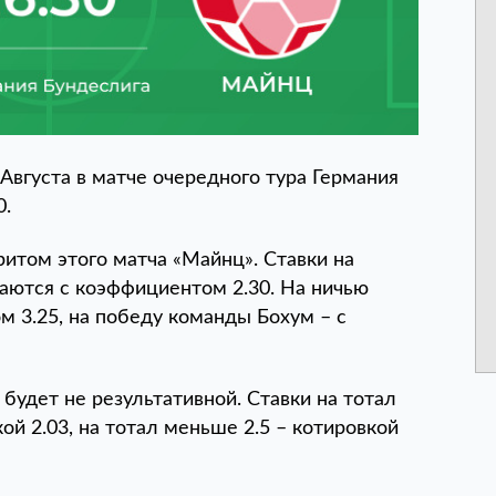
Августа в матче очередного тура Германия
0.
итом этого матча «Майнц». Ставки на
ются с коэффициентом 2.30. На ничью
 3.25, на победу команды Бохум – с
 будет не результативной. Ставки на тотал
й 2.03, на тотал меньше 2.5 – котировкой