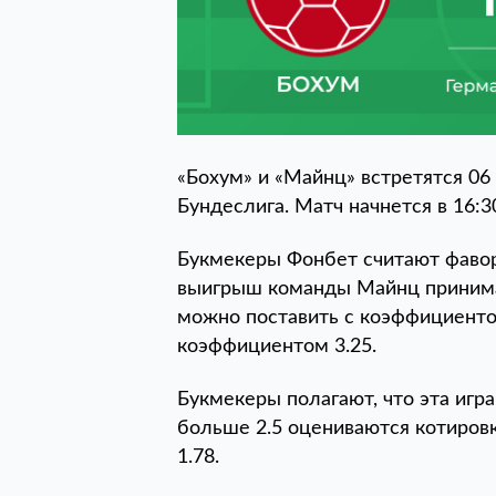
«Бохум» и «Майнц» встретятся 06 
Бундеслига. Матч начнется в 16:3
Букмекеры Фонбет считают фавор
выигрыш команды Майнц принима
можно поставить с коэффициентом
коэффициентом 3.25.
Букмекеры полагают, что эта игра
больше 2.5 оцениваются котировко
1.78.