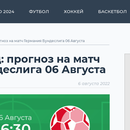
О 2024
ФУТБОЛ
ХОККЕЙ
БАСКЕТБОЛ
гноз на матч Германия Бундеслига 06 Августа
: прогноз на матч
еслига 06 Августа
6 августа 2022