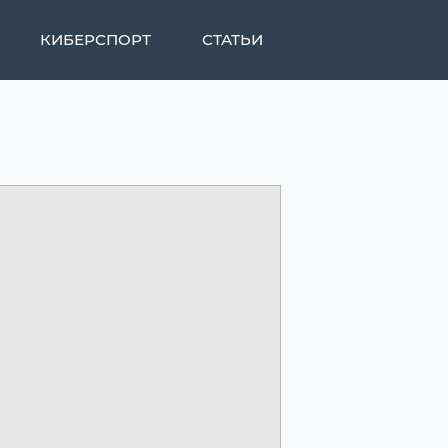
КИБЕРСПОРТ
СТАТЬИ