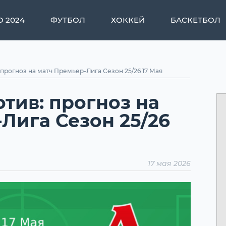
О 2024
ФУТБОЛ
ХОККЕЙ
БАСКЕТБОЛ
прогноз на матч Премьер-Лига Сезон 25/26 17 Мая
тив: прогноз на
Лига Сезон 25/26
17 мая 2026