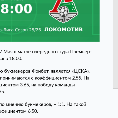
7 Мая в матче очередного тура Премьер-
я в 18:00.
ю букмекеров Фонбет, является «ЦСКА».
принимаются с коэффициентом 2.55. На
циентом 3.65, на победу команды
65.
по мнению букмекеров, – 1:1. На такой
ффициентом 6.50.