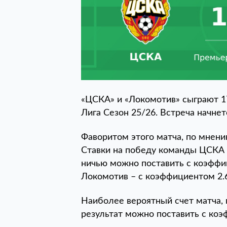
«ЦСКА» и «Локомотив» сыграют 1
Лига Сезон 25/26. Встреча начнетс
Фаворитом этого матча, по мнени
Ставки на победу команды ЦСКА 
ничью можно поставить с коэффи
Локомотив – с коэффициентом 2.
Наиболее вероятный счет матча, 
результат можно поставить с коэ