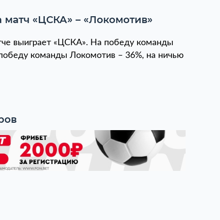
 матч «ЦСКА» – «Локомотив»
тче выиграет «ЦСКА». На победу команды
 победу команды Локомотив – 36%, на ничью
ров