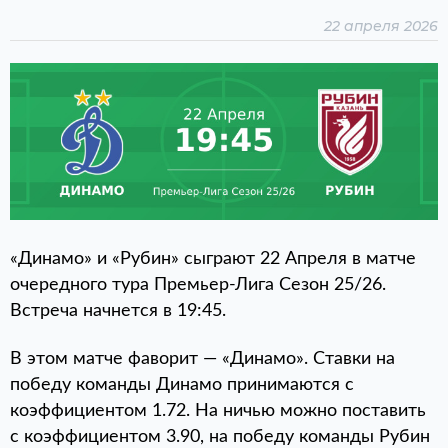
22 апреля 2026
«Динамо» и «Рубин» сыграют 22 Апреля в матче
очередного тура Премьер-Лига Сезон 25/26.
Встреча начнется в 19:45.
В этом матче фаворит — «Динамо». Ставки на
победу команды Динамо принимаются с
коэффициентом 1.72. На ничью можно поставить
с коэффициентом 3.90, на победу команды Рубин