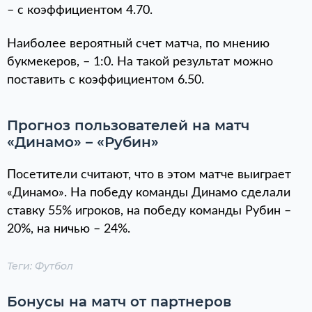
– с коэффициентом 4.70.
Наиболее вероятный счет матча, по мнению
букмекеров, – 1:0. На такой результат можно
поставить с коэффициентом 6.50.
Прогноз пользователей на матч
«Динамо» – «Рубин»
Посетители считают, что в этом матче выиграет
«Динамо». На победу команды Динамо сделали
ставку 55% игроков, на победу команды Рубин –
20%, на ничью – 24%.
Теги:
Футбол
Бонусы на матч от партнеров