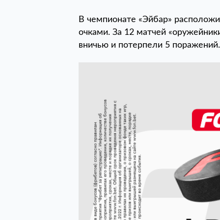
В чемпионате «Эйбар» расположил
очками. За 12 матчей «оружейник
вничью и потерпели 5 поражений.