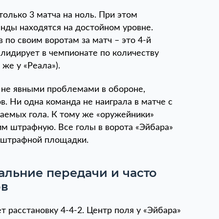
только 3 матча на ноль. При этом
нды находятся на достойном уровне.
 по своим воротам за матч – это 4-й
е лидирует в чемпионате по количеству
о же у «Реала»).
не явными проблемами в обороне,
в. Ни одна команда не наиграла в матче с
аемых гола. К тому же «оружейники»
ним штрафную. Все голы в ворота «Эйбара»
в штрафной площадки.
альние передачи и часто
ов
 расстановку 4-4-2. Центр поля у «Эйбара»