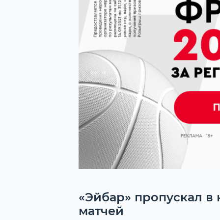
«Эйбар» пропускал в 
матчей