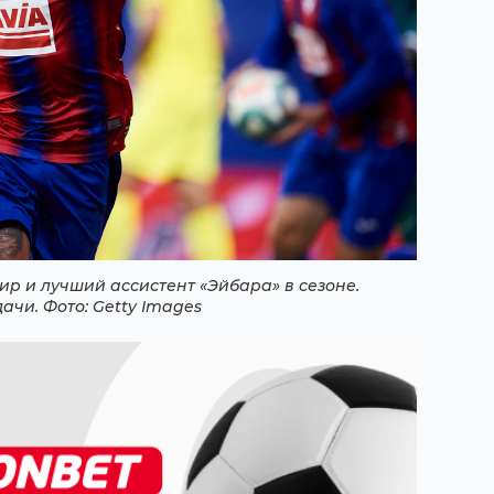
р и лучший ассистент «Эйбара» в сезоне.
дачи. Фото: Getty Images