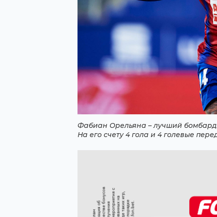
Фабиан Орельяна – лучший бомбарди
На его счету 4 гола и 4 голевые пере