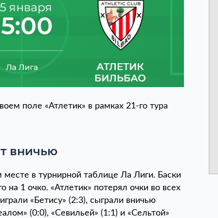
воем поле «Атлетик» в рамках 21-го тура
ет вничью
м месте в турнирной таблице Ла Лиги. Баски
о на 1 очко. «Атлетик» потерял очки во всех
играли «Бетису» (2:3), сыграли вничью
алом» (0:0), «Севильей» (1:1) и «Сельтой»