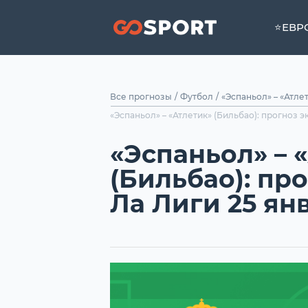
⭐ЕВР
Все прогнозы
/
Футбол
/
«Эспаньол» – «Атлет
«Эспаньол» – «Атлетик» (Бильбао): прогноз э
«Эспаньол» – 
(Бильбао): пр
Ла Лиги 25 ян