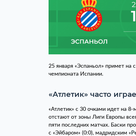
25 января «Эспаньол» примет на с
чемпионата Испании.
«Атлетик» часто игра
«Атлетик» с 30 очками идет на 8-
отстают от зоны Лиги Европы всег
пяти последних матчах. Баски про
с «Эйбаром» (0:0), мадридским «Ре