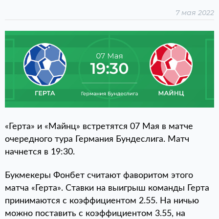
7 мая 2022
«Герта» и «Майнц» встретятся 07 Мая в матче
очередного тура Германия Бундеслига. Матч
начнется в 19:30.
Букмекеры Фонбет считают фаворитом этого
матча «Герта». Ставки на выигрыш команды Герта
принимаются с коэффициентом 2.55. На ничью
можно поставить с коэффициентом 3.55, на