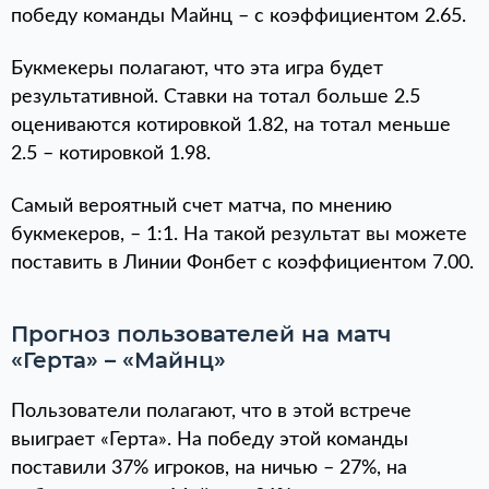
победу команды Майнц – с коэффициентом 2.65.
Букмекеры полагают, что эта игра будет
результативной. Ставки на тотал больше 2.5
оцениваются котировкой 1.82, на тотал меньше
2.5 – котировкой 1.98.
Самый вероятный счет матча, по мнению
букмекеров, – 1:1. На такой результат вы можете
поставить в Линии Фонбет с коэффициентом 7.00.
Прогноз пользователей на матч
«Герта» – «Майнц»
Пользователи полагают, что в этой встрече
выиграет «Герта». На победу этой команды
поставили 37% игроков, на ничью – 27%, на