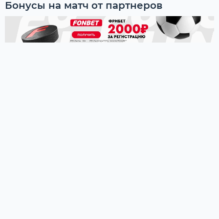
Бонусы на матч от партнеров