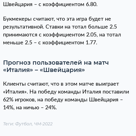
Швейцария – с коэффициентом 6.80.
Букмекеры считают, что эта игра будет не
результативной. Ставки на тотал больше 2.5
принимаются с коэффициентом 2.05, на тотал
меньше 2.5 – с коэффициентом 1.77.
Прогноз пользователей на матч
«Италия» – «Швейцария»
Клиенты считают, что в этом матче выиграет
«Италия». На победу команды Италия поставили
62% игроков, на победу команды Швейцария –
14%, на ничью – 24%.
Теги:
Футбол
,
ЧМ-2022