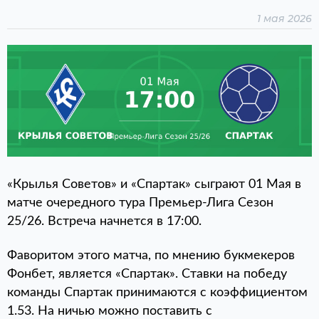
1 мая 2026
«Крылья Советов» и «Спартак» сыграют 01 Мая в
матче очередного тура Премьер-Лига Сезон
25/26. Встреча начнется в 17:00.
Фаворитом этого матча, по мнению букмекеров
Фонбет, является «Спартак». Ставки на победу
команды Спартак принимаются с коэффициентом
1.53. На ничью можно поставить с