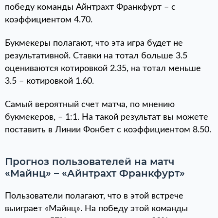
победу команды Айнтрахт Франкфурт – с
коэффициентом 4.70.
Букмекеры полагают, что эта игра будет не
результативной. Ставки на тотал больше 3.5
оцениваются котировкой 2.35, на тотал меньше
3.5 – котировкой 1.60.
Самый вероятный счет матча, по мнению
букмекеров, – 1:1. На такой результат вы можете
поставить в Линии Фонбет с коэффициентом 8.50.
Прогноз пользователей на матч
«Майнц» – «Айнтрахт Франкфурт»
Пользователи полагают, что в этой встрече
выиграет «Майнц». На победу этой команды