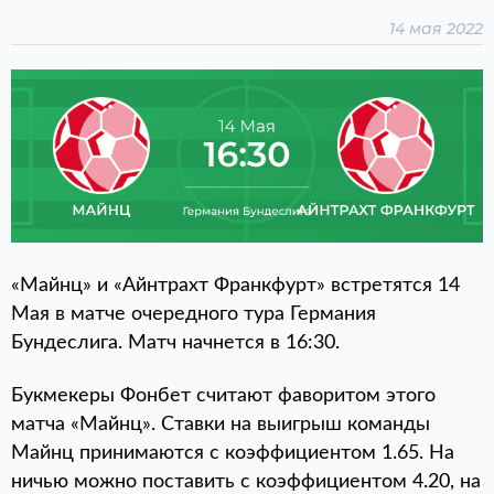
14 мая 2022
«Майнц» и «Айнтрахт Франкфурт» встретятся 14
Мая в матче очередного тура Германия
Бундеслига. Матч начнется в 16:30.
Букмекеры Фонбет считают фаворитом этого
матча «Майнц». Ставки на выигрыш команды
Майнц принимаются с коэффициентом 1.65. На
ничью можно поставить с коэффициентом 4.20, на