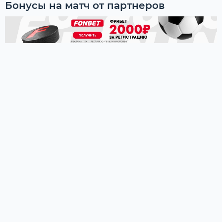
Бонусы на матч от партнеров