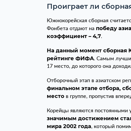
Проиграет ли сборн
Южнокорейская сборная считаетс
победу ази
Фонбета отдают на
коэффициент – 4,7
.
На данный момент сборная Ю
рейтинге ФИФА
. Самым лучши
17 место, до которого она доход
Отборочный этап в азиатском рег
финальном этапе отбора, сб
место
в группе, пропустив впер
Корейцы являются постоянными у
значимым достижением стал
мира 2002 года
, который помим