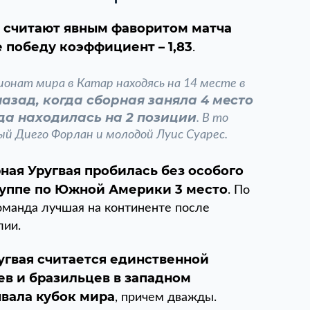
 считают явным фаворитом матча
е победу коэффициент – 1,83
.
ионат мира в Катар находясь на 14 месте в
 назад, когда сборная заняла 4 место
да находилась на 2 позиции
. В то
ый Диего Форлан и молодой Луис Суарес.
ная Уругвая пробилась без особого
группе по Южной Америки 3 место
. По
команда лучшая на континенте после
лии.
угвая считается единственной
ев и бразильцев в западном
вала кубок мира
, причем дважды.