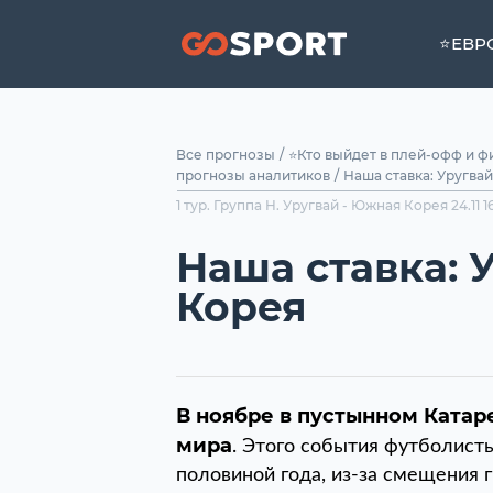
⭐ЕВР
Все прогнозы
/
⭐Кто выйдет в плей-офф и ф
прогнозы аналитиков
/
Наша ставка: Уругва
1 тур. Группа H. Уругвай - Южная Корея 24.1
Наша ставка:
Корея
В ноябре в пустынном Катаре
мира
. Этого события футболист
половиной года, из-за смещения г