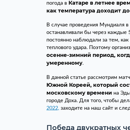
Катаре в летнее вре
погода в
как температура доходит до
В случае проведения Мундиаля в 
останавливали бы через каждые 5
постоянно наблюдали за тем, как 
теплового удара. Поэтому органи
осенне-зимний период, когд
умеренному
.
В данной статье рассмотрим матч 
Южной Кореей, который состо
московскому времени
на Эд
городе Доха. Для того, чтобы де
2022,
заходите на наш сайт и след
Победа двукратных ч