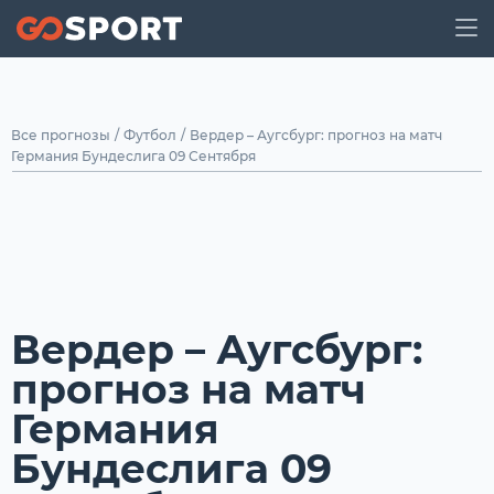
Все прогнозы
/
Футбол
/
Вердер – Аугсбург: прогноз на матч
Германия Бундеслига 09 Сентября
Вердер – Аугсбург:
прогноз на матч
Германия
Бундеслига 09