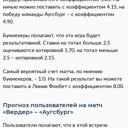
ничью можно поставить с коэффициентом 4.15, на
победу команды Аугсбург – с коэффициентом
4.90.
Букмекеры полагают, что эта игра будет
результативной. Ставки на тотал больше 2.5
оцениваются котировкой 1.70, на тотал меньше
2.5 – котировкой 2.15.
Самый вероятный счет матча, по мнению
букмекеров, – 1:0. На такой результат вы можете
поставить в Линии Фонбет с коэффициентом 8.00.
Прогноз пользователей на матч
«Вердер» – «Аугсбург»
Пользователи полагают, что в этой встрече