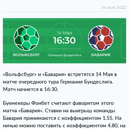
14 мая 2022
«Вольфсбург» и «Бавария» встретятся 14 Мая в
матче очередного тура Германия Бундеслига.
Матч начнется в 16:30.
Букмекеры Фонбет считают фаворитом этого
матча «Бавария». Ставки на выигрыш команды
Бавария принимаются с коэффициентом 1.55. На
ничью можно поставить с коэффициентом 4.80, на