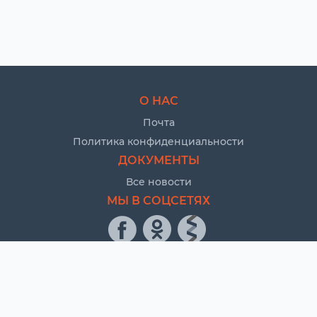
О НАС
Почта
Политика конфиденциальности
ДОКУМЕНТЫ
Все новости
МЫ В СОЦСЕТЯХ
Свидетельство о
регистрации
2026 ©
ставки