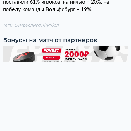
поставили 61% игроков, на ничью – 20%, на
победу команды Вольфсбург – 19%.
Теги:
Бундеслига
,
Футбол
Бонусы на матч от партнеров