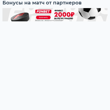
Бонусы на матч от партнеров