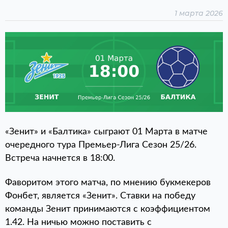
1 марта 2026
«Зенит» и «Балтика» сыграют 01 Марта в матче
очередного тура Премьер-Лига Сезон 25/26.
Встреча начнется в 18:00.
Фаворитом этого матча, по мнению букмекеров
Фонбет, является «Зенит». Ставки на победу
команды Зенит принимаются с коэффициентом
1.42. На ничью можно поставить с