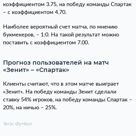
коэффициентом 3.75, на победу команды Спартак
– с коэффициентом 4.70.
Наиболее вероятный счет матча, по мнению
букмекеров, – 1:0. На такой результат можно
поставить с коэффициентом 7.00.
Прогноз пользователей на матч
«Зенит» – «Спартак»
Клиенты считают, что в этом матче выиграет
«Зенит». На победу команды Зенит сделали
ставку 54% игроков, на победу команды Спартак –
20%, на ничью – 25%.
Теги:
Футбол