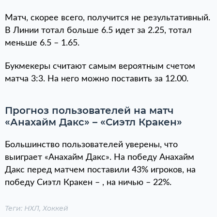
Матч, скорее всего, получится не результативный.
В Линии тотал больше 6.5 идет за 2.25, тотал
меньше 6.5 – 1.65.
Букмекеры считают самым вероятным счетом
матча 3:3. На него можно поставить за 12.00.
Прогноз пользователей на матч
«Анахайм Дакс» – «Сиэтл Кракен»
Большинство пользователей уверены, что
выиграет «Анахайм Дакс». На победу Анахайм
Дакс перед матчем поставили 43% игроков, на
победу Сиэтл Кракен – , на ничью – 22%.
Теги:
НХЛ
,
Хоккей