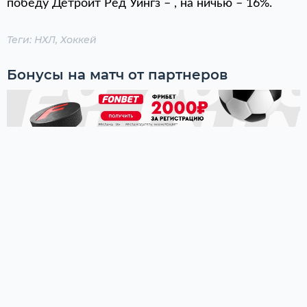
победу Детройт Ред Уингз – , на ничью – 16%.
Теги:
НХЛ
,
Хоккей
Бонусы на матч от партнеров