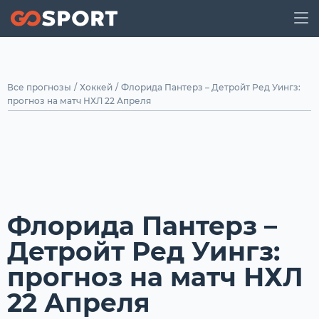
Все прогнозы
/
Хоккей
/
Флорида Пантерз – Детройт Ред Уингз:
прогноз на матч НХЛ 22 Апреля
Флорида Пантерз –
Детройт Ред Уингз:
прогноз на матч НХЛ
22 Апреля