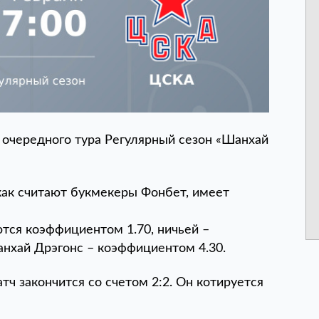
ч очередного тура Регулярный сезон «Шанхай
как считают букмекеры Фонбет, имеет
ся коэффициентом 1.70, ничьей –
нхай Дрэгонс – коэффициентом 4.30.
тч закончится со счетом 2:2. Он котируется