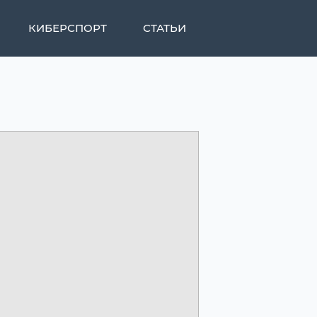
КИБЕРСПОРТ
СТАТЬИ