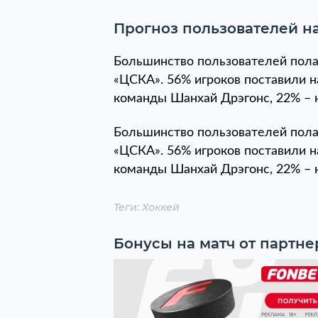
Прогноз пользователей н
Большинство пользователей пола
«ЦСКА». 56% игроков поставили н
команды Шанхай Дрэгонс, 22% – 
Большинство пользователей пола
«ЦСКА». 56% игроков поставили н
команды Шанхай Дрэгонс, 22% – 
Теги:
Хоккей
Бонусы на матч от партне