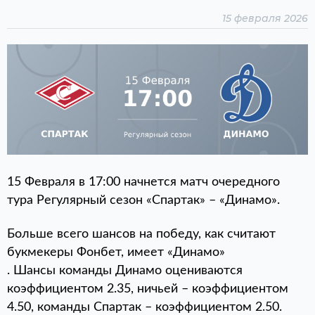
15 февраля 2026
15 Февраля в 17:00 начнется матч очередного
тура Регулярный сезон «Спартак» – «Динамо».
Больше всего шансов на победу, как считают
букмекеры Фонбет, имеет «Динамо»
. Шансы команды Динамо оцениваются
коэффициентом 2.35, ничьей – коэффициентом
4.50, команды Спартак – коэффициентом 2.50.