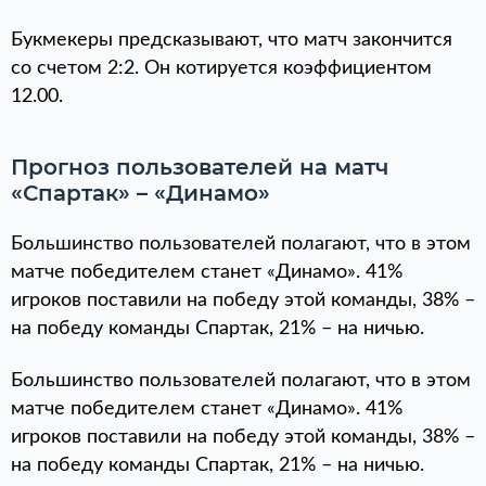
Букмекеры предсказывают, что матч закончится
со счетом 2:2. Он котируется коэффициентом
12.00.
Прогноз пользователей на матч
«Спартак» – «Динамо»
Большинство пользователей полагают, что в этом
матче победителем станет «Динамо». 41%
игроков поставили на победу этой команды, 38% –
на победу команды Спартак, 21% – на ничью.
Большинство пользователей полагают, что в этом
матче победителем станет «Динамо». 41%
игроков поставили на победу этой команды, 38% –
на победу команды Спартак, 21% – на ничью.